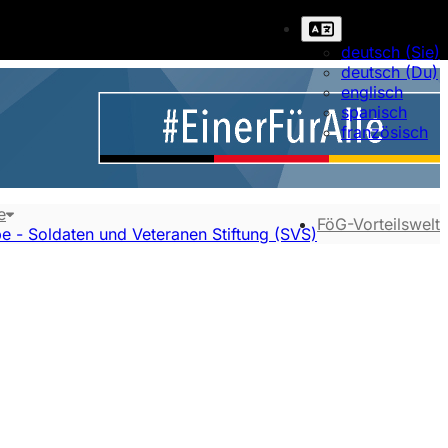
deutsch (Sie)
deutsch (Du)
englisch
spanisch
französisch
e
FöG-Vorteilswelt
e - Soldaten und Veteranen Stiftung (SVS)