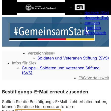
deutsch (Sie)
deutsch (Du)
englisch
spanisch
französisch
Verzeichnisse
Soldaten und Veteranen Stiftung (SVS)
Infos für Sie
Gruppe - Soldaten und Veteranen Stiftung
(SVS)
FöG-Vorteilswelt
Bestätigungs-E-Mail erneut zusenden
Sollten Sie die Bestätigungs-E-Mail nicht erhalten haben,
können Sie diese hier erneut anfordern.