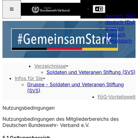
deutsch (Sie)
deutsch (Du)
englisch
spanisch
französisch
Verzeichnisse
Soldaten und Veteranen Stiftung (SVS)
Infos für Sie
Gruppe - Soldaten und Veteranen Stiftung
(SVS)
FöG-Vorteilswelt
Nutzungsbedingungen
Nutzungsbedingungen des Mitgliederbereichs des
Deutschen Bundeswehr- Verband e.V.
§ 1 Geltungsbereich