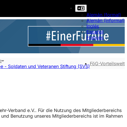
Alemán (formal)
Alemán (informal)
Inglés
Español
Francés
e
FöG-Vorteilswelt
e - Soldaten und Veteranen Stiftung (SVS)
hr-Verband e.V.. Für die Nutzung des Mitgliederbereichs
g und Benutzung unseres Mitgliederbereichs ist im Rahmen