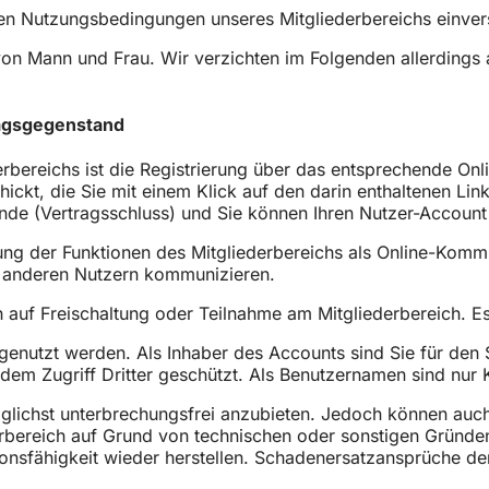
t den Nutzungsbedingungen unseres Mitgliederbereichs einve
von Mann und Frau. Wir verzichten im Folgenden allerdings 
ragsgegenstand
erbereichs ist die Registrierung über das entsprechende O
hickt, die Sie mit einem Klick auf den darin enthaltenen Li
ande (Vertragsschluss) und Sie können Ihren Nutzer-Accoun
ung der Funktionen des Mitgliederbereichs als Online-Kommun
it anderen Nutzern kommunizieren.
 auf Freischaltung oder Teilnahme am Mitgliederbereich. Es
 genutzt werden. Als Inhaber des Accounts sind Sie für den 
em Zugriff Dritter geschützt. Als Benutzernamen sind nur 
lichst unterbrechungsfrei anzubieten. Jedoch können auch be
ereich auf Grund von technischen oder sonstigen Gründen üb
tionsfähigkeit wieder herstellen. Schadenersatzansprüche d