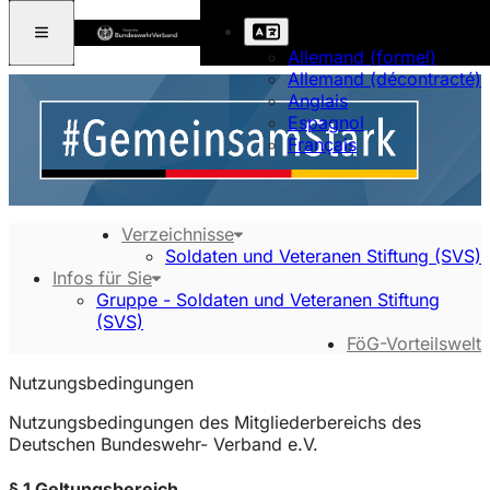
Allemand (formel)
Allemand (décontracté)
Anglais
Espagnol
Français
Verzeichnisse
Soldaten und Veteranen Stiftung (SVS)
Infos für Sie
Gruppe - Soldaten und Veteranen Stiftung
(SVS)
FöG-Vorteilswelt
Nutzungsbedingungen
Nutzungsbedingungen des Mitgliederbereichs des
Deutschen Bundeswehr- Verband e.V.
§ 1 Geltungsbereich